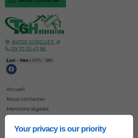
Nous contacter
84700
SORGUES
09 70 35 47 96
Lun - Ven :
07h - 18h
Accueil
Nous contacter
Mentions légales
Plan du site
Your privacy is our priority