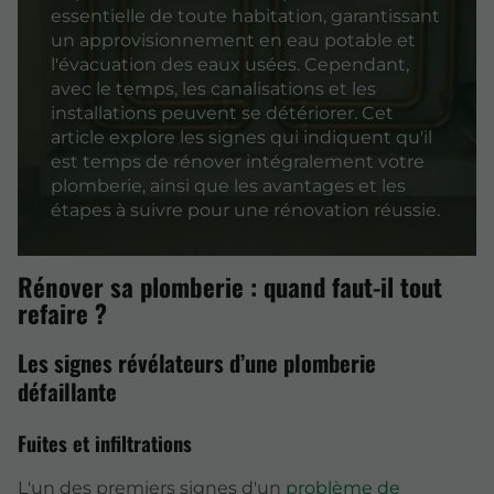
essentielle de toute habitation, garantissant
un approvisionnement en eau potable et
l'évacuation des eaux usées. Cependant,
avec le temps, les canalisations et les
installations peuvent se détériorer. Cet
article explore les signes qui indiquent qu'il
est temps de rénover intégralement votre
plomberie, ainsi que les avantages et les
étapes à suivre pour une rénovation réussie.
Rénover sa plomberie : quand faut-il tout
refaire ?
Les signes révélateurs d’une plomberie
défaillante
Fuites et infiltrations
L'un des premiers signes d'un
problème de