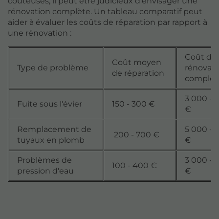
coûteuses, il peut être judicieux d'envisager une
rénovation complète. Un tableau comparatif peut
aider à évaluer les coûts de réparation par rapport à
une rénovation :
Coût de
Coût moyen
Type de problème
rénovati
de réparation
complèt
3 000 - 
Fuite sous l'évier
150 - 300 €
€
Remplacement de
5 000 - 
200 - 700 €
tuyaux en plomb
€
Problèmes de
3 000 - 
100 - 400 €
pression d'eau
€