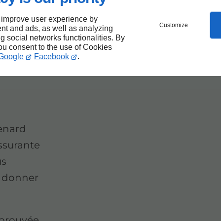
e
 improve user experience by
Customize
nt and ads, as well as analyzing
ng social networks functionalities. By
ion
you consent to the use of Cookies
Google
Facebook
.
enard
ssurante
us
r donner
éprouvée