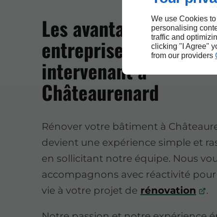
Les avantages de notr
We use Cookies to
personalising conte
traffic and optimizi
entreprise de rénovat
clicking "I Agree" 
from our providers
intervenant à
Châteaurenard
Rénover votre bâtiment à Châteaur
devient une expérience simple et ra
en sollicitant notre équipe. Nous vo
accompagnons avec réactivité pou
vie à votre projet de
rénovation
.
Notre passion et notre expérience 