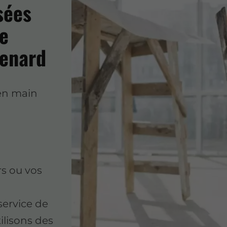
sées
de
renard
 en main
s ou vos
ervice de
ilisons des