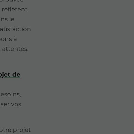
 reflètent
ans le
atisfaction
eons à
 attentes.
ojet de
esoins,
iser vos
tre projet