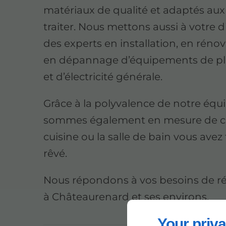
matériaux de qualité et adaptés aux
traiter. Nous mettons aussi à votre d
des experts en installation, en rénov
en dépannage d’équipements de p
et d’électricité générale.
Grâce à la polyvalence de notre équ
sommes également en mesure de cr
cuisine ou la salle de bain vous avez
rêvé.
Nous répondons à vos besoins de r
à Châteaurenard et ses environs.
Your priva