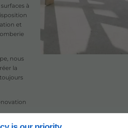
 surfaces à
isposition
ation et
lomberie
ipe, nous
éer la
 toujours
énovation
cy is our priority